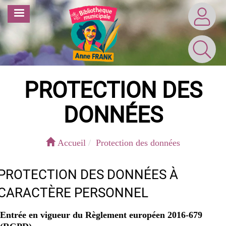
Aller
MENU
au
contenu
principal
PROTECTION DES
DONNÉES
Accueil
Protection des données
PROTECTION DES DONNÉES À
CARACTÈRE PERSONNEL
Entrée en vigueur du Règlement européen 2016-679