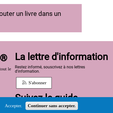
uter un livre dans un
La lettre d'information
o®
Restez informé, souscrivez à nos lettres
out le
d'information.
S'abonner
Suivez le guide
Accepter.
Continuer sans accepter.
Informations sur l'utilisation de votre compte