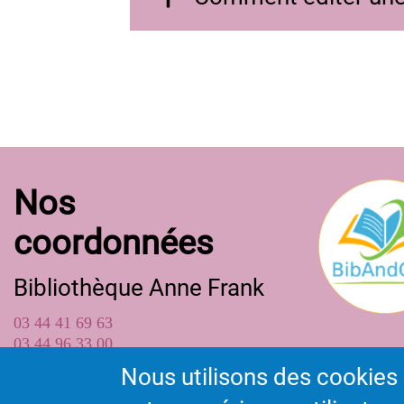
Nos
coordonnées
Bibliothèque Anne Frank
03 44 41 69 63
03 44 96 33 00
bibliotheque@ville-longueilannel.fr
Nous utilisons des cookies 