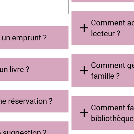
Comment ac
lecteur ?
 un emprunt ?
Comment gér
n livre ?
famille ?
e réservation ?
Comment fai
bibliothèque
 suggestion ?