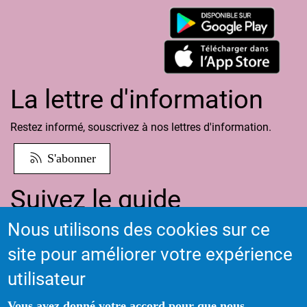
La lettre d'information
Restez informé, souscrivez à nos lettres d'information.
S'abonner
Suivez le guide
Nous utilisons des cookies sur ce
Informations sur l'utilisation de votre compte adhérent
site pour améliorer votre expérience
Voir le guide
utilisateur
Vous avez donné votre accord pour que nous