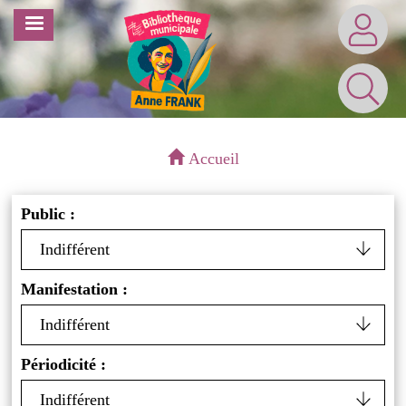
Aller
MENU
au
contenu
principal
Accueil
Public :
Manifestation :
Périodicité :